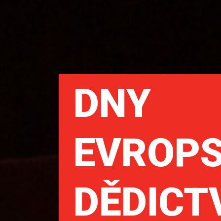
DNY
EVROP
DĚDICT